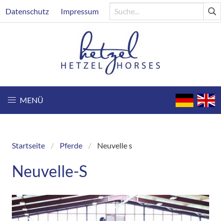
Direkt
Header
Datenschutz
Impressum
zum
Inhalt
MENÜ
Startseite
Pferde
Neuvelle s
Breadcrumb
Neuvelle-S