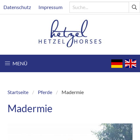
Direkt
Header
Datenschutz
Impressum
zum
Inhalt
MENÜ
Startseite
Pferde
Madermie
Breadcrumb
Madermie