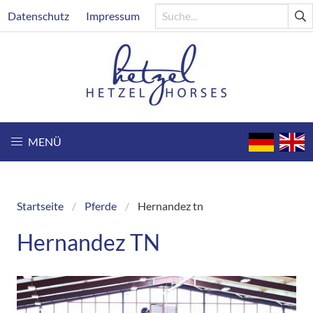
Direkt
Header
Datenschutz
Impressum
zum
Inhalt
MENÜ
Startseite
Pferde
Hernandez tn
Breadcrumb
Hernandez TN