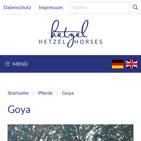
Direkt
Header
Datenschutz
Impressum
zum
Inhalt
MENÜ
Startseite
Pferde
Goya
Breadcrumb
Goya