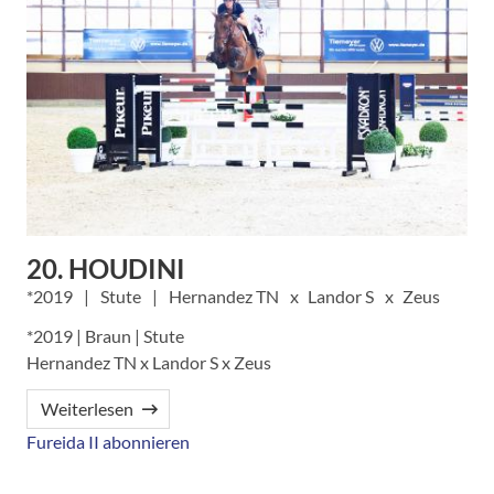
20. HOUDINI
2019
Stute
Hernandez TN
Landor S
Zeus
*2019 | Braun | Stute
Hernandez TN x Landor S x Zeus
Weiterlesen
Fureida II abonnieren