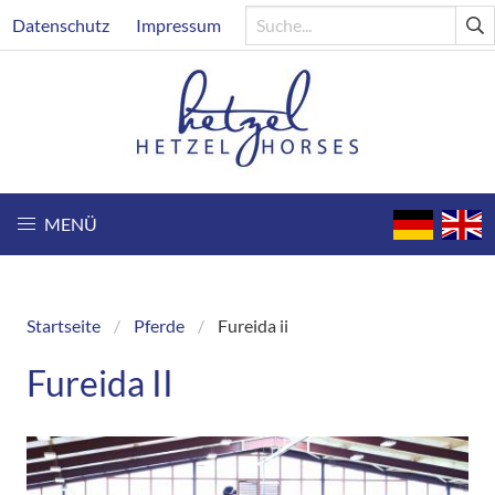
Direkt
Header
Datenschutz
Impressum
zum
Inhalt
MENÜ
Startseite
Pferde
Fureida ii
Breadcrumb
Fureida II