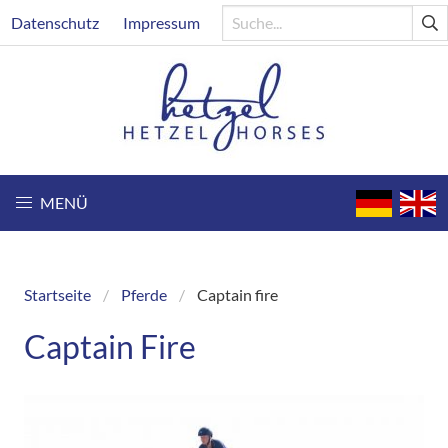
Direkt
Header
Datenschutz
Impressum
zum
Inhalt
MENÜ
Startseite
Pferde
Captain fire
Breadcrumb
Captain Fire