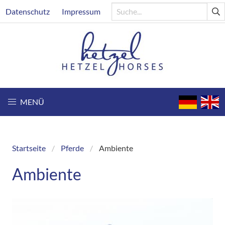
Direkt
Header
Datenschutz
Impressum
zum
Inhalt
MENÜ
Startseite
Pferde
Ambiente
Breadcrumb
Ambiente