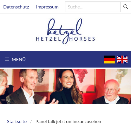
Direkt
Header
Datenschutz
Impressum
zum
Inhalt
MENÜ
Startseite
Panel talk jetzt online anzusehen
Breadcrumb