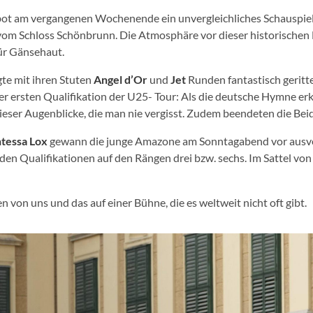
ot am vergangenen Wochenende ein unvergleichliches Schauspiel:
om Schloss Schönbrunn. Die Atmosphäre vor dieser historischen
ür Gänsehaut.
gte mit ihren Stuten
Angel d’Or
und
Jet
Runden fantastisch geritt
r ersten Qualifikation der U25- Tour: Als die deutsche Hymne erkl
ieser Augenblicke, die man nie vergisst. Zudem beendeten die Bei
tessa Lox
gewann die junge Amazone am Sonntagabend vor ausve
 den Qualifikationen auf den Rängen drei bzw. sechs. Im Sattel vo
 von uns und das auf einer Bühne, die es weltweit nicht oft gibt.