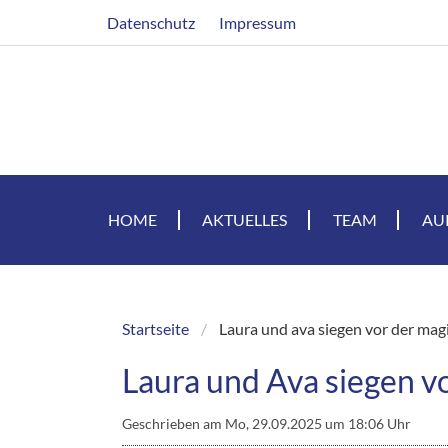
Direkt
Header
Datenschutz
Impressum
zum
Inhalt
HOME
AKTUELLES
TEAM
AU
Startseite
Laura und ava siegen vor der mag
Breadcrumb
Laura und Ava siegen v
Geschrieben am
Mo, 29.09.2025 um 18:06 Uhr