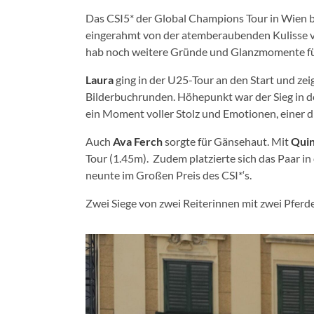
Das CSI5* der Global Champions Tour in Wien b
eingerahmt von der atemberaubenden Kulisse v
hab noch weitere Gründe und Glanzmomente f
Laura
ging in der U25-Tour an den Start und zei
Bilderbuchrunden. Höhepunkt war der Sieg in de
ein Moment voller Stolz und Emotionen, einer d
Auch
Ava Ferch
sorgte für Gänsehaut. Mit
Quin
Tour (1.45m). Zudem platzierte sich das Paar in
neunte im Großen Preis des CSI*‘s.
Zwei Siege von zwei Reiterinnen mit zwei Pferden