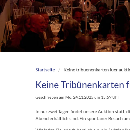
Startseite
Keine tribuenenkarten fuer aukt
Breadcrumb
Keine Tribünenkarten 
Geschrieben am
Mo, 24.11.2025 um 15:59 Uhr
In nur zwei Tagen findet unsere Auktion statt,
Abend erhältlich sind. Ein spontaner Besuch am 
Wir laden Sie jedoch herzlich ein, die Auktion l