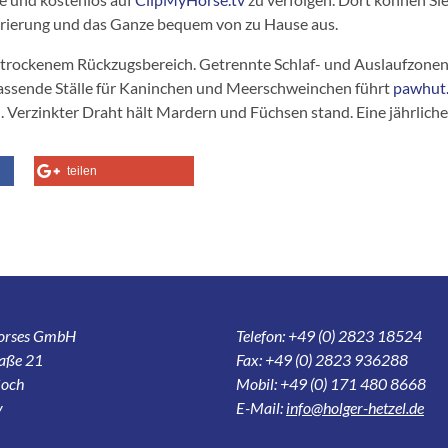
strierung und das Ganze bequem von zu Hause aus.
it trockenem Rückzugsbereich. Getrennte Schlaf- und Auslaufzone
Passende Ställe für Kaninchen und Meerschweinchen führt
pawhut.
Verzinkter Draht hält Mardern und Füchsen stand. Eine jährliche H
teilen
Horses GmbH
Telefon: +49 (0) 2823 18524
aße 21
Fax: +49 (0) 2823 936288
och
Mobil: +49 (0) 171 480 8668
y
E-Mail:
info@holger-hetzel.de