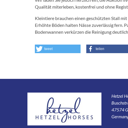
Qualität miterleben, kostenfrei und ohne Regi
Kleintiere brauchen einen geschützten Stall m
Erhöhte Böden halten Nässe zuverlässig fern. 
Bodenwannen verkürzen die Reinigung deutlich. 
tweet
teilen
Hetzel 
Buschstr
47574 G
German