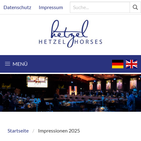
Direkt
Header
Datenschutz
Impressum
zum
Inhalt
MENÜ
Startseite
Impressionen 2025
Breadcrumb