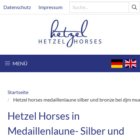
Direkt
Header
Datenschutz
Impressum
zum
Inhalt
MENÜ
Startseite
Breadcrumb
Hetzel horses medaillenlaune silber und bronze bei djm m
Hetzel Horses in
Medaillenlaune- Silber und