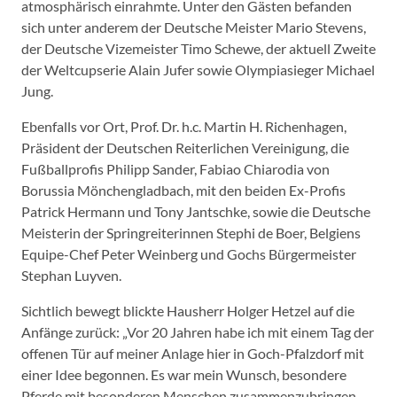
atmosphärisch einrahmte. Unter den Gästen befanden
sich unter anderem der Deutsche Meister Mario Stevens,
der Deutsche Vizemeister Timo Schewe, der aktuell Zweite
der Weltcupserie Alain Jufer sowie Olympiasieger Michael
Jung.
Ebenfalls vor Ort, Prof. Dr. h.c. Martin H. Richenhagen,
Präsident der Deutschen Reiterlichen Vereinigung, die
Fußballprofis Philipp Sander, Fabiao Chiarodia von
Borussia Mönchengladbach, mit den beiden Ex-Profis
Patrick Hermann und Tony Jantschke, sowie die Deutsche
Meisterin der Springreiterinnen Stephi de Boer, Belgiens
Equipe-Chef Peter Weinberg und Gochs Bürgermeister
Stephan Luyven.
Sichtlich bewegt blickte Hausherr Holger Hetzel auf die
Anfänge zurück: „Vor 20 Jahren habe ich mit einem Tag der
offenen Tür auf meiner Anlage hier in Goch-Pfalzdorf mit
einer Idee begonnen. Es war mein Wunsch, besondere
Pferde mit besonderen Menschen zusammenzubringen.