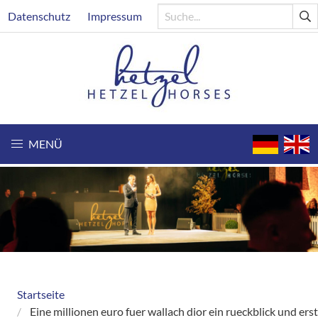
Direkt
Header
Datenschutz
Impressum
zum
Inhalt
MENÜ
Startseite
Breadcrumb
Eine millionen euro fuer wallach dior ein rueckblick und er