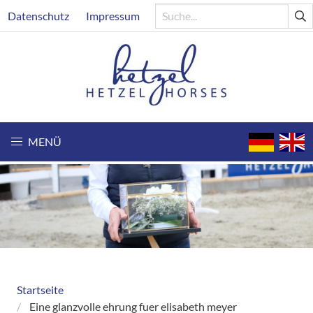
Direkt
Header
Datenschutz
Impressum
zum
Inhalt
MENÜ
Startseite
Breadcrumb
Eine glanzvolle ehrung fuer elisabeth meyer