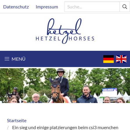
Direkt
Header
Datenschutz
Impressum
zum
Inhalt
MENÜ
Startseite
Breadcrumb
Ein sieg und einige platzierungen beim csi3 muenchen