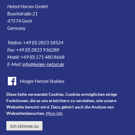
Hetzel Horses GmbH
Buschstraße 21
47574 Goch
Germany
Telefon: +49 (0) 2823 18524
Fax: +49 (0) 2823 936288
Mobil: +49 (0) 171 480 8668
E-Mail:
info@holger-hetzel.de
Holger Hetzel Stables
Holger Hetzel Sport Horse Sales
Diese Seite verwendet Cookies. Cookies ermöglichen einige
Funktionen, die es uns erleichtern zu verstehen, wie unsere
Youtube
Webseite benutzt wird. Dazu gehört auch die Analyse von
Webseitenbesuchen.
More info
Instagram
Ich stimme zu