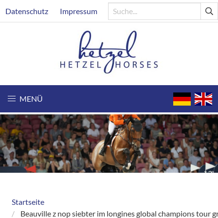
Direkt
Header
Datenschutz
Impressum
zum
Inhalt
MENÜ
Startseite
Breadcrumb
Beauville z nop siebter im longines global champions tour g