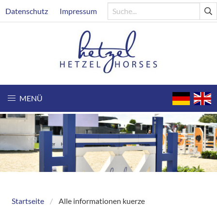
Direkt
Header
Datenschutz
Impressum
zum
Inhalt
MENÜ
Startseite
Alle informationen kuerze
Breadcrumb